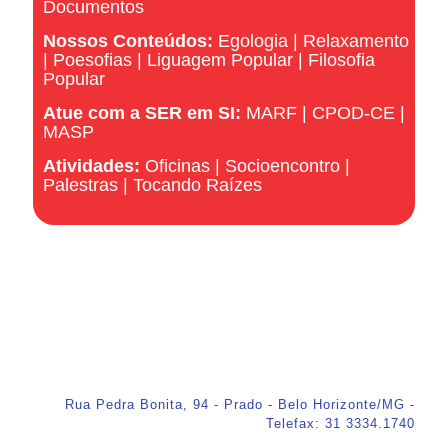
Documentos
Nossos Conteúdos:
Egologia
|
Relaxamento
|
Poesofias
|
Liguagem Popular
|
Filosofia
Popular
Atue com a SER em SI:
MARF
|
CPOD-CE
|
MASP
Atividades:
Oficinas
|
Socioencontro
|
Palestras
|
Tocando Raízes
Rua Pedra Bonita, 94 - Prado - Belo Horizonte/MG -
Telefax: 31 3334.1740