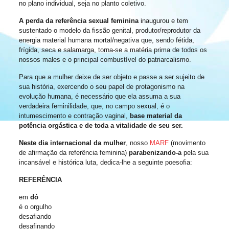
no plano individual, seja no planto coletivo.
A perda da referência sexual feminina
inaugurou e tem
sustentado o modelo da fissão genital, produtor/reprodutor da
energia material humana mortal/negativa que, sendo fétida,
frígida, seca e salamarga, torna-se a matéria prima de todos os
nossos males e o principal combustível do patriarcalismo.
Para que a mulher deixe de ser objeto e passe a ser sujeito de
sua história, exercendo o seu papel de protagonismo na
evolução humana, é necessário que ela assuma a sua
verdadeira feminilidade, que, no campo sexual, é o
intumescimento e contração vaginal,
base material da
potência orgástica
e de toda a vitalidade de seu ser.
Neste dia internacional da mulher
, nosso
MARF
(movimento
de afirmação da referência feminina)
parabenizando-a
pela sua
incansável e histórica luta, dedica-lhe a seguinte poesofia:
REFERÊNCIA
em
dó
é o orgulho
desafiando
desafinando