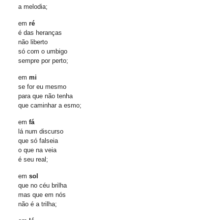
a melodia;
em
ré
é das heranças
não liberto
só com o umbigo
sempre por perto;
em
mi
se for eu mesmo
para que não tenha
que caminhar a esmo;
em
fá
lá num discurso
que só falseia
o que na veia
é seu real;
em
sol
que no céu brilha
mas que em nós
não é a trilha;