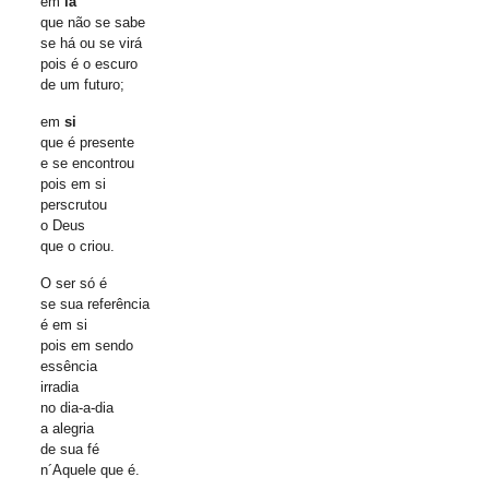
em
lá
que não se sabe
se há ou se virá
pois é o escuro
de um futuro;
em
si
que é presente
e se encontrou
pois em si
perscrutou
o Deus
que o criou.
O ser só é
se sua referência
é em si
pois em sendo
essência
irradia
no dia-a-dia
a alegria
de sua fé
n´Aquele que é.