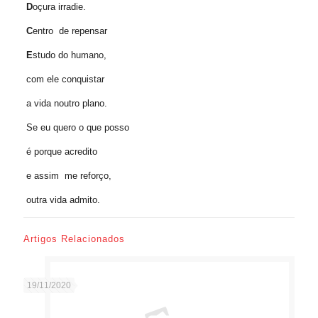
D
oçura irradie.
C
entro de repensar
E
studo do humano,
com ele conquistar
a vida noutro plano.
Se eu quero o que posso
é porque acredito
e assim me reforço,
outra vida admito.
Artigos Relacionados
19/11/2020