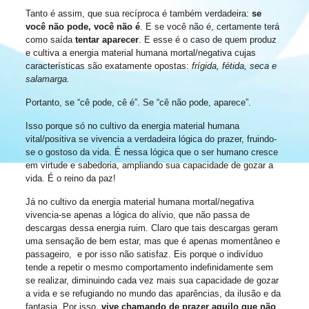
Tanto é assim, que sua recíproca é também verdadeira:
se
você não pode, você não é
. E se você não é, certamente terá
como saída
tentar aparecer
. E esse é o caso de quem produz
e cultiva a energia material humana mortal/negativa cujas
características são exatamente opostas:
frígida, fétida, seca e
salamarga.
Portanto, se “cê pode, cê é”. Se “cê não pode, aparece”.
Isso porque só no cultivo da energia material humana
vital/positiva se vivencia a verdadeira lógica do prazer, fruindo-
se o gostoso da vida. É nessa lógica que o ser humano cresce
em virtude e sabedoria, ampliando sua capacidade de gozar a
vida. É o reino da paz!
Já no cultivo da energia material humana mortal/negativa
vivencia-se apenas a lógica do alívio, que não passa de
descargas dessa energia ruim. Claro que tais descargas geram
uma sensação de bem estar, mas que é apenas momentâneo e
passageiro, e por isso não satisfaz. Eis porque o indivíduo
tende a repetir o mesmo comportamento indefinidamente sem
se realizar, diminuindo cada vez mais sua capacidade de gozar
a vida e se refugiando no mundo das aparências, da ilusão e da
fantasia. Por isso,
vive chamando de prazer aquilo que não