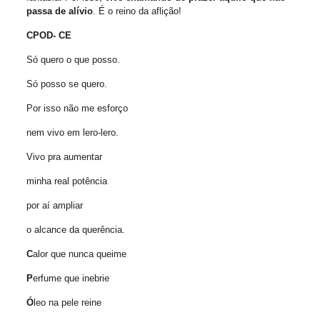
passa de alívio
. É o reino da aflição!
CPOD- CE
Só quero o que posso.
Só posso se quero.
Por isso não me esforço
nem vivo em lero-lero.
Vivo pra aumentar
minha real potência
por aí ampliar
o alcance da querência.
C
alor que nunca queime
P
erfume que inebrie
Ó
leo na pele reine