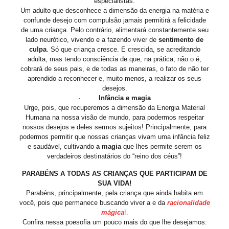
especialistas.
Um adulto que desconhece a dimensão da energia na matéria e
confunde desejo com compulsão jamais permitirá a felicidade
de uma criança. Pelo contrário, alimentará constantemente seu
lado neurótico, vivendo e a fazendo viver de
sentimento de
culpa
. Só que criança cresce. E crescida, se acreditando
adulta, mas tendo consciência de que, na prática, não o é,
cobrará de seus pais, e de todas as maneiras, o fato de não ter
aprendido a reconhecer e, muito menos, a realizar os seus
desejos.
·
Infância e magia
Urge, pois, que recuperemos a dimensão da Energia Material
Humana na nossa visão de mundo, para podermos respeitar
nossos desejos e deles sermos sujeitos! Principalmente, para
podermos permitir que nossas crianças vivam uma infância feliz
e saudável, cultivando
a magia
que lhes permite serem os
verdadeiros destinatários do “reino dos céus”!
PARABÉNS A TODAS AS CRIANÇAS QUE PARTICIPAM DE
SUA VIDA!
Parabéns, principalmente, pela criança que ainda habita em
você, pois que permanece buscando viver a e da
racionalidade
mágica
!
.
Confira nessa poesofia um pouco mais do que lhe desejamos: