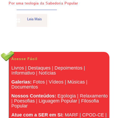
Por uma teologia da Sabedoria Popular
Leia Mais
Acesse Fácil
Livros
|
Destaques
|
Depoimentos
|
Informativo
|
Notícias
Galerias:
Fotos
|
Vídeos
|
Músicas
|
Documentos
Nossos Conteúdos:
Egologia
|
Relaxamento
|
Poesofias
|
Liguagem Popular
|
Filosofia
Popular
Atue com a SER em SI:
MARF
|
CPOD-CE
|