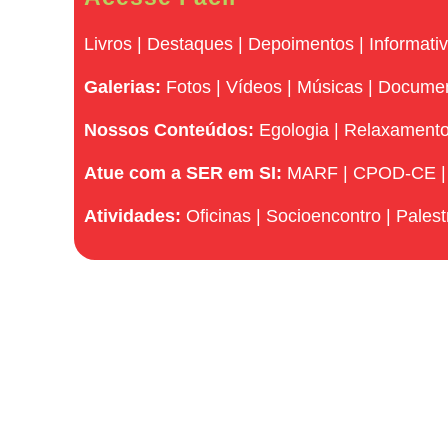
Livros
|
Destaques
|
Depoimentos
|
Informati
Galerias:
Fotos
|
Vídeos
|
Músicas
|
Docume
Nossos Conteúdos:
Egologia
|
Relaxament
Atue com a SER em SI:
MARF
|
CPOD-CE
Atividades:
Oficinas
|
Socioencontro
|
Palest