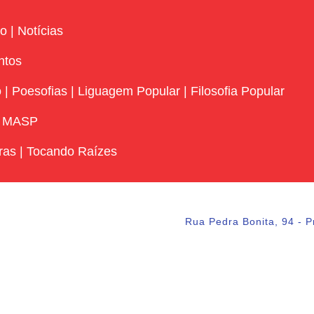
vo
|
Notícias
ntos
o
|
Poesofias
|
Liguagem Popular
|
Filosofia Popular
|
MASP
ras
|
Tocando Raízes
Rua Pedra Bonita, 94 - P