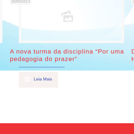
30/05/2013
A nova turma da disciplina “Por uma
pedagogia do prazer”
Leia Mais