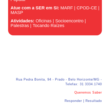
Atue com a SER em SI:
MARF
|
CPOD-CE
|
MASP
Atividades:
Oficinas
|
Socioencontro
|
Palestras
|
Tocando Raízes
Rua Pedra Bonita, 94 - Prado - Belo Horizonte/MG -
Telefax: 31 3334.1740
Queremos Saber
Responder | Resultado