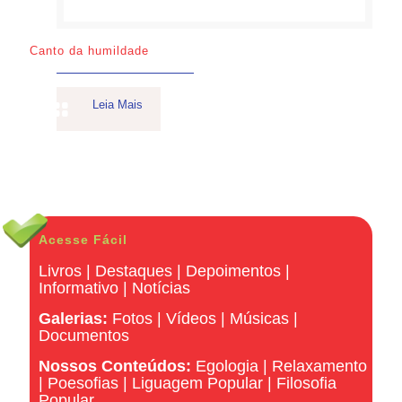
Canto da humildade
Leia Mais
Acesse Fácil
Livros
|
Destaques
|
Depoimentos
|
Informativo
|
Notícias
Galerias:
Fotos
|
Vídeos
|
Músicas
|
Documentos
Nossos Conteúdos:
Egologia
|
Relaxamento
|
Poesofias
|
Liguagem Popular
|
Filosofia
Popular