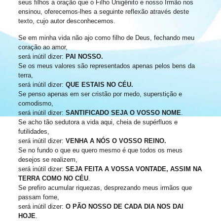
seus filhos a oração que o Filho Unigênito e nosso Irmão nos
ensinou, oferecemos-lhes a seguinte reflexão através deste
texto, cujo autor desconhecemos.
Se em minha vida não ajo como filho de Deus, fechando meu
coração ao amor,
será inútil dizer:
PAI NOSSO.
Se os meus valores são representados apenas pelos bens da
terra,
será inútil dizer:
QUE ESTAIS NO CÉU.
Se penso apenas em ser cristão por medo, superstição e
comodismo,
será inútil dizer:
SANTIFICADO SEJA O VOSSO NOME
.
Se acho tão sedutora a vida aqui, cheia de supérfluos e
futilidades,
será inútil dizer:
VENHA A NÓS O VOSSO REINO.
Se no fundo o que eu quero mesmo é que todos os meus
desejos se realizem,
será inútil dizer:
SEJA FEITA A VOSSA VONTADE, ASSIM NA
TERRA COMO NO CÉU
.
Se prefiro acumular riquezas, desprezando meus irmãos que
passam fome,
será inútil dizer:
O PÃO NOSSO DE CADA DIA NOS DAI
HOJE
.