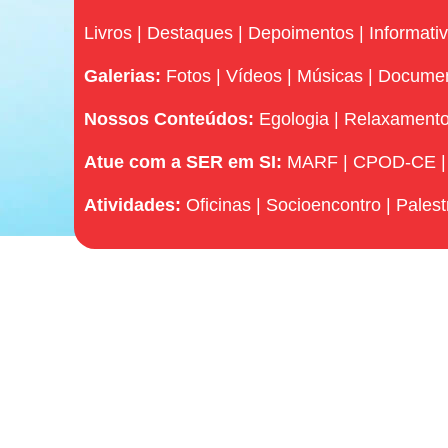
Livros
|
Destaques
|
Depoimentos
|
Informati
Galerias:
Fotos
|
Vídeos
|
Músicas
|
Docume
Nossos Conteúdos:
Egologia
|
Relaxament
Atue com a SER em SI:
MARF
|
CPOD-CE
Atividades:
Oficinas
|
Socioencontro
|
Palest