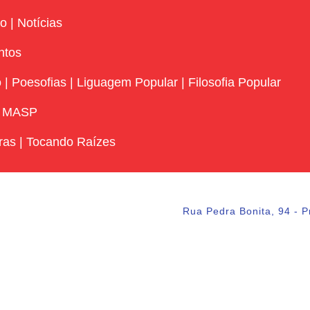
vo
|
Notícias
ntos
o
|
Poesofias
|
Liguagem Popular
|
Filosofia Popular
|
MASP
ras
|
Tocando Raízes
Rua Pedra Bonita, 94 - P