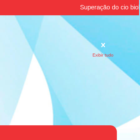
Superação do cio bioló
Exibir tudo