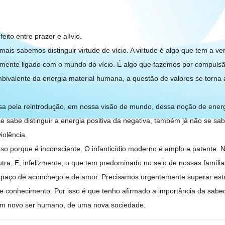
eito entre prazer e alívio.
is sabemos distinguir virtude de vício. A virtude é algo que tem a ve
etamente ligado com o mundo do vício. É algo que fazemos por compuls
ivalente da energia material humana, a questão de valores se torna a
 pela reintrodução, em nossa visão de mundo, dessa noção de energia
sabe distinguir a energia positiva da negativa, também já não se sabe d
iolência.
o porque é inconsciente. O infanticídio moderno é amplo e patente. 
tra. E, infelizmente, o que tem predominado no seio de nossas famíl
spaço de aconchego e de amor. Precisamos urgentemente superar est
conhecimento. Por isso é que tenho afirmado a importância da sabedo
 um novo ser humano, de uma nova sociedade.