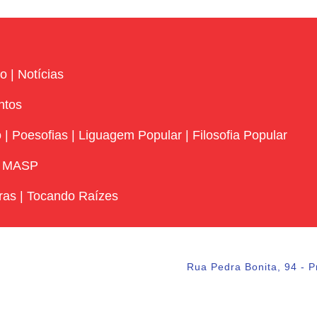
vo
|
Notícias
ntos
o
|
Poesofias
|
Liguagem Popular
|
Filosofia Popular
|
MASP
ras
|
Tocando Raízes
Rua Pedra Bonita, 94 - P