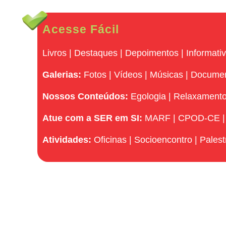
Acesse Fácil
Livros
|
Destaques
|
Depoimentos
|
Informati
Galerias:
Fotos
|
Vídeos
|
Músicas
|
Docume
Nossos Conteúdos:
Egologia
|
Relaxament
Atue com a SER em SI:
MARF
|
CPOD-CE
Atividades:
Oficinas
|
Socioencontro
|
Palest