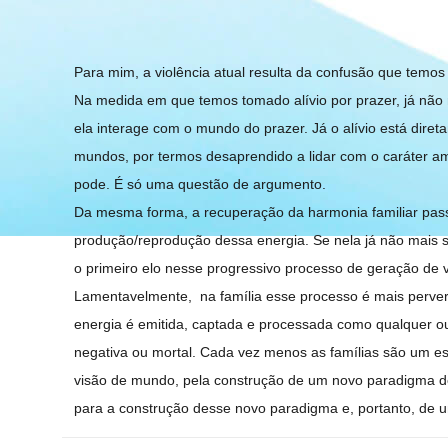
Para mim, a violência atual resulta da confusão que temos f
Na medida em que temos tomado alívio por prazer, já não ma
ela interage com o mundo do prazer. Já o alívio está dir
mundos, por termos desaprendido a lidar com o caráter amb
pode. É só uma questão de argumento.
Da mesma forma, a recuperação da harmonia familiar passa
produção/reprodução dessa energia. Se nela já não mais se 
o primeiro elo nesse progressivo processo de geração de v
Lamentavelmente, na família esse processo é mais pervers
energia é emitida, captada e processada como qualquer ou
negativa ou mortal. Cada vez menos as famílias são um e
visão de mundo, pela construção de um novo paradigma de 
para a construção desse novo paradigma e, portanto, de