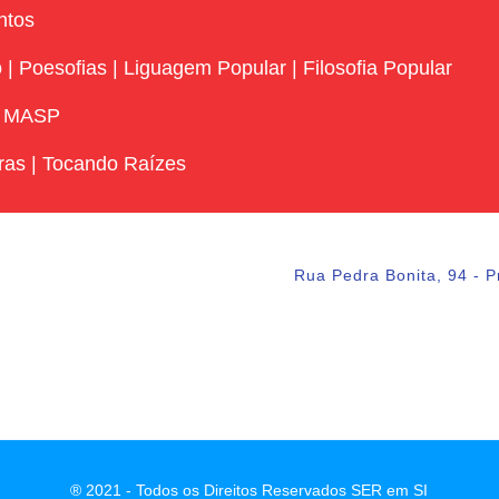
ntos
o
|
Poesofias
|
Liguagem Popular
|
Filosofia Popular
|
MASP
ras
|
Tocando Raízes
Rua Pedra Bonita, 94 - P
® 2021 - Todos os Direitos Reservados SER em SI