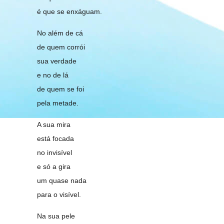
é que se enxáguam.
No além de cá
de quem corrói
sua verdade
e no de lá
de quem se foi
pela metade.
A sua mira
está focada
no invisível
e só a gira
um quase nada
para o visível.
Na sua pele