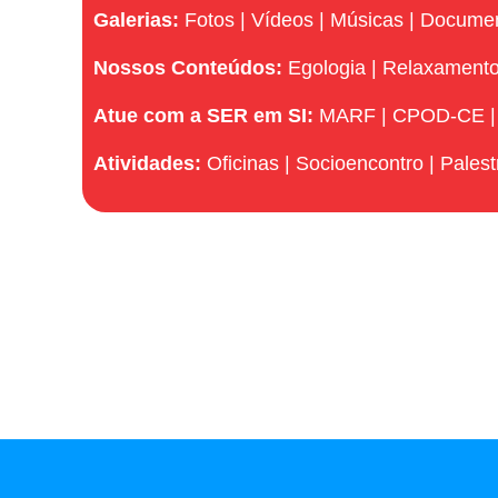
Galerias:
Fotos
|
Vídeos
|
Músicas
|
Docume
Nossos Conteúdos:
Egologia
|
Relaxament
Atue com a SER em SI:
MARF
|
CPOD-CE
Atividades:
Oficinas
|
Socioencontro
|
Palest